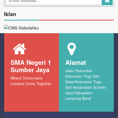
Iklan
SMA Negeri 1
Alamat
Sumber Jaya
Jalan Pasundan
Kelurahan Tugu Sari
Where Tomorrow's
Desa/Kelurahan Tugu
Leaders Come Together
Sari Kecamatan Sumber
Jaya Kabupaten
Lampung Barat