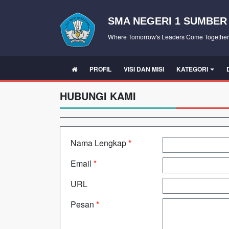
SMA NEGERI 1 SUMBER
Where Tomorrow's Leaders Come Together
PROFIL
VISI DAN MISI
KATEGORI
HUBUNGI KAMI
Nama Lengkap
*
Email
*
URL
Pesan
*