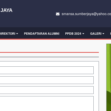
 JAYA
smansa.sumberjaya@yahoo.c
DIREKTORI
PENDAFTARAN ALUMNI
PPDB 2024
GALERI