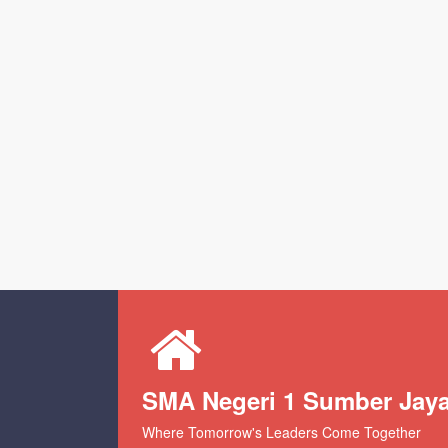
SMA Negeri 1 Sumber Jay
Where Tomorrow's Leaders Come Together