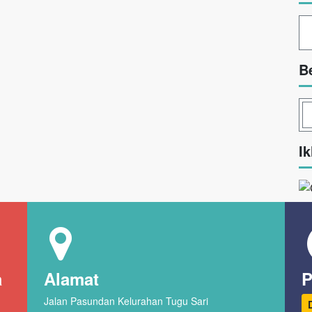
B
Ik
a
Alamat
P
Jalan Pasundan Kelurahan Tugu Sari